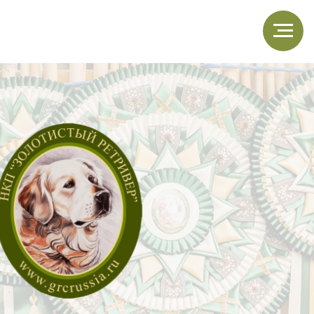
щенки
магазин НКП