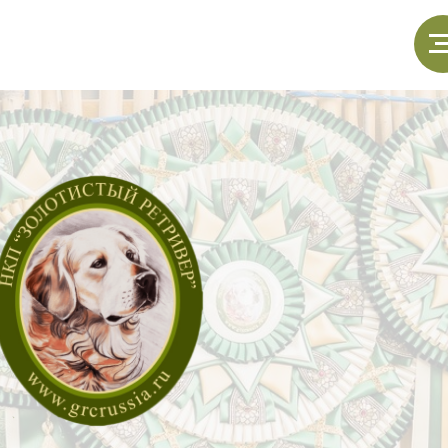
щенки
магазин НКП