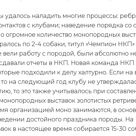
ы удалось наладить многие процессы: ребр
онтактов с клубами; наведение порядка со
ило огромное количество монопородных выста
ралось по 2-4 собаки, титул «Чемпион НКП
 вели работу с породой, были абсолютно н
е сдавали отчеты в НКП. Новая команда НК
которые подходили к делу халтурно. Если на
 то на следующий год клубу не утверждала
тию, то это также учитывалось при составле
о монопородных выставок золотистых ретрив
ремя организацией моно занимаются, в осн
ведении достойного праздника породы. На
к в настоящее время собирается 15-30 соба