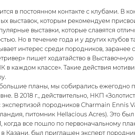
тся в постоянном контакте с клубами. В к
х выставок, которым рекомендуем присвоит
пулярные выставки, которые славятся отли
тью. Но в течение года и у других клубов т
зывает интерес среди породников, заранее
ретривер» пишет ходатайство в Выставочну
К в каждом классе». Такие действия мотиви
оу.
ли большие планы, мы собирались ежегодно
не. В 2018 г., действительно, НКП «Золотис
 экспертизой породников Сharmain Ennis V
олландия, питомник Hellacious Acres). Это 
, когда все пошло по первоначальному пла
 в Казани, был приглашен эксперт породник