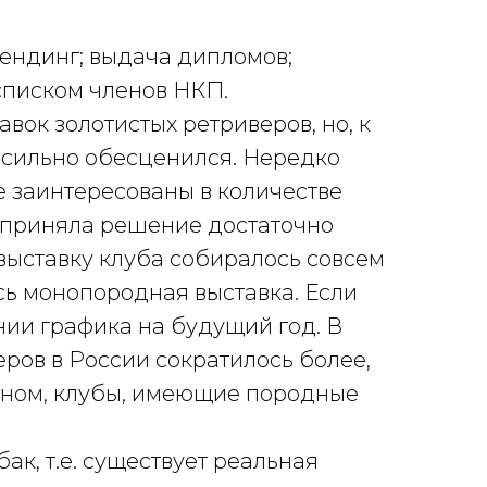
ендинг; выдача дипломов;
 списком членов НКП.
вок золотистых ретриверов, но, к
» сильно обесценился. Нередко
е заинтересованы в количестве
П приняла решение достаточно
 выставку клуба собиралось совсем
сь монопородная выставка. Если
нии графика на будущий год. В
еров в России сократилось более,
овном, клубы, имеющие породные
к, т.е. существует реальная