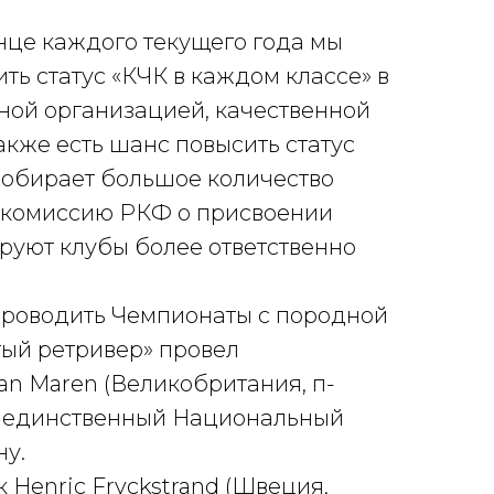
онце каждого текущего года мы
ь статус «КЧК в каждом классе» в
чной организацией, качественной
акже есть шанс повысить статус
 собирает большое количество
ю комиссию РКФ о присвоении
руют клубы более ответственно
 проводить Чемпионаты с породной
тый ретривер» провел
an Maren (Великобритания, п-
был единственный Национальный
ну.
 Henric Fryckstrand (Швеция,