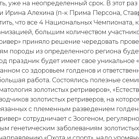
ь, уже на неопределенный срок. В этот ра
и Ирина Алехина (п-к Прима Персона, Ставро
тить, что все 4 Национальных Чемпионата, 
ганизацией, большим количеством участник
ривер» приняло решение чередовать прове
ям породы из определенного региона будет
год праздник будет имеет свое уникальное 
занном со здоровьем голденов и ответственн
большая работа. Состоялись полезные сем
матология золотистых ретриверов», «Естест
заводчиков золотистых ретриверов, на кото
вязанных с племенным разведением голден
ривер» сотрудничает с Зоогеном, регулярно
мым генетическим заболеваниям золотистых
направлению «Охота и спорт», надо упомян