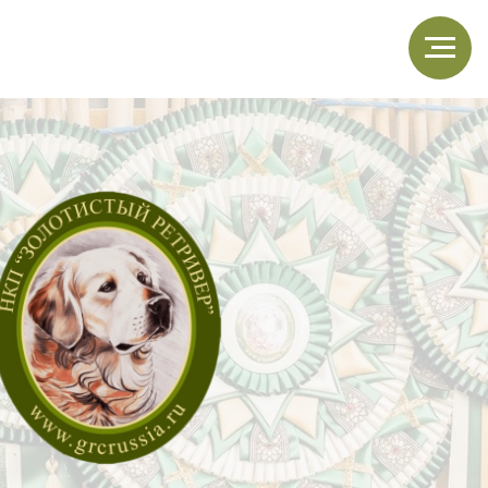
щенки
магазин НКП