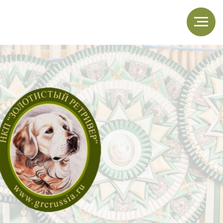
щенки
магазин НКП