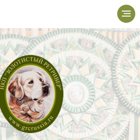
щенки
магазин НКП