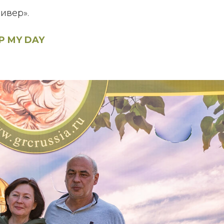
ивер».
UP MY DAY