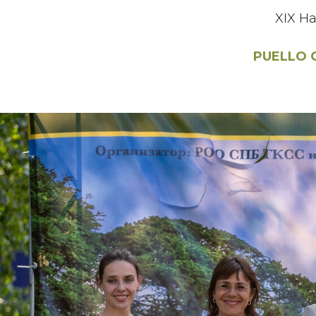
XIX Н
PUELLO O